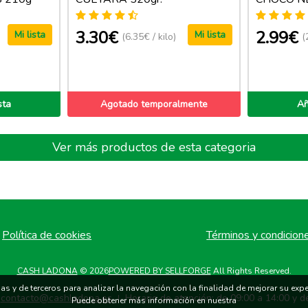
3.30€
2.99€
Mi lista
Mi lista
(6.35€ / kilo)
(
sta
Agotado temporalmente
Añ
Ver más productos de esta categoria
Política de cookies
Términos y condicion
CASH LADONA
© 2026
POWERED BY SELLFORGE
All Rights Reserved.
s y de terceros para analizar la navegación con la finalidad de mejorar su exper
contacto@cashladona.es
Horario de atención: de 09:00 a 14:00 y d
|
Puede obtener más información en nuestra