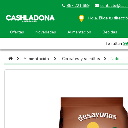
967 221 669
contacto@cash
|
Hola,
Elige tu direcci
Ofertas
Novedades
Alimentación
Bebidas
Te faltan
99
Alimentación
Cereales y semillas
Nulo----