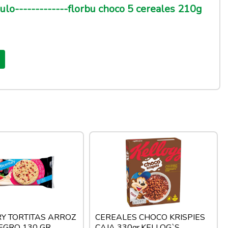
lo-------------florbu choco 5 cereales 210g
Y TORTITAS ARROZ
CEREALES CHOCO KRISPIES
EGRO 130 GR
CAJA 330gr.KELLOG`S