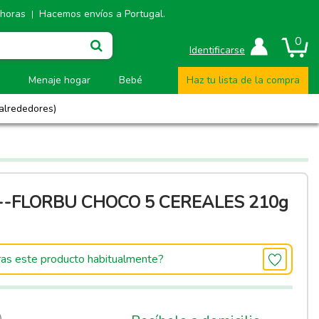
 horas
Hacemos envíos a Portugal.
|
0
Identificarse
Menaje hogar
Bebé
Haz tu lista de la compra
 alrededores)
---FLORBU CHOCO 5 CEREALES 210g
as este producto habitualmente?