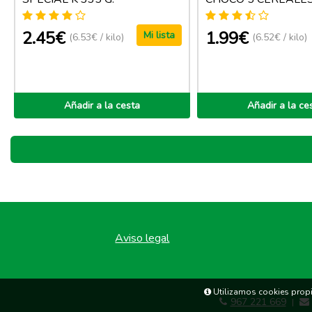
2.45€
1.99€
Mi lista
(6.53€ / kilo)
(6.52€ / kilo)
Añadir a la cesta
Añadir a la ce
Aviso legal
Utilizamos cookies propia
967 221 669
|