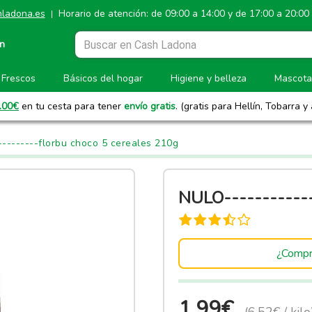
ladona.es
Horario de atención: de 09:00 a 14:00 y de 17:00 a 20:00
|
ón
Frescos
Básicos del hogar
Higiene y belleza
Mascota
.00
€
en tu cesta para tener
envío gratis
. (gratis para Hellín, Tobarra y
---------florbu choco 5 cereales 210g
NULO----------
¿Compr
1.99€