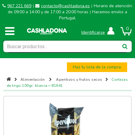
967 221 669
contacto@cashladona.es
Horario de atención:
|
|
de 09:00 a 14:00 y de 17:00 a 20:00 horas
Hacemos envíos a
|
Portugal.
0
Identificarse
Haz tu lista de la compra
Alimentación
Aperitivos y frutos secos
Cortezas
de trigo 100gr. blanca r-81641