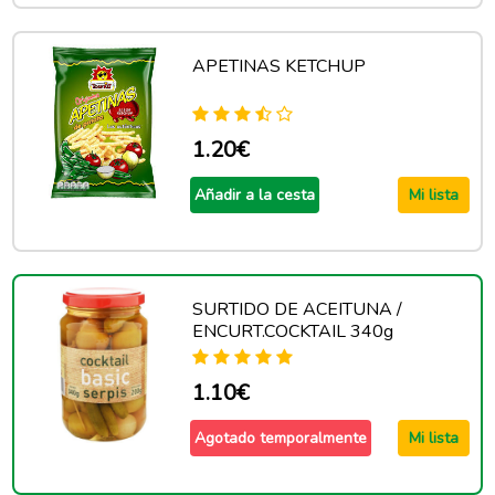
APETINAS KETCHUP
1.20€
Añadir a la cesta
Mi lista
SURTIDO DE ACEITUNA /
ENCURT.COCKTAIL 340g
1.10€
Agotado temporalmente
Mi lista