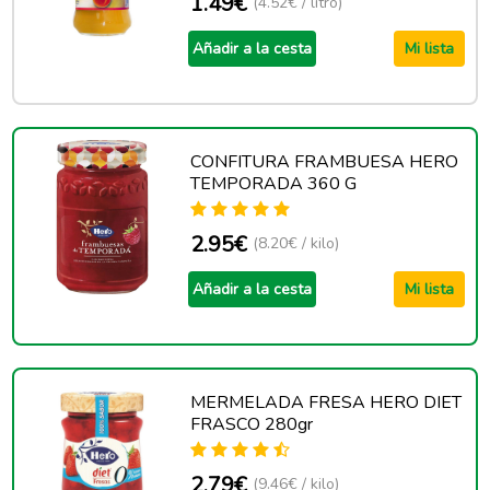
1.49€
(4.52€ / litro)
Añadir a la cesta
Mi lista
CONFITURA FRAMBUESA HERO
TEMPORADA 360 G
2.95€
(8.20€ / kilo)
Añadir a la cesta
Mi lista
MERMELADA FRESA HERO DIET
FRASCO 280gr
2.79€
(9.46€ / kilo)