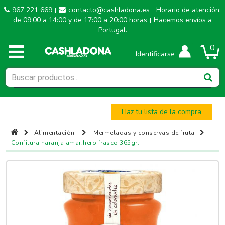
967 221 669
contacto@cashladona.es
Horario de atención:
|
|
de 09:00 a 14:00 y de 17:00 a 20:00 horas
Hacemos envíos a
|
Portugal.
0
Identificarse
Haz tu lista de la compra
Alimentación
Mermeladas y conservas de fruta
Confitura naranja amar.hero frasco 365gr.