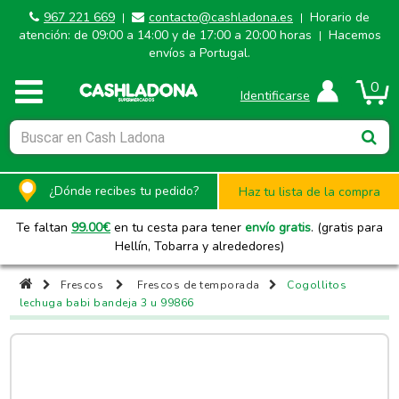
967 221 669
contacto@cashladona.es
Horario de
|
|
atención: de 09:00 a 14:00 y de 17:00 a 20:00 horas
Hacemos
|
envíos a Portugal.
0
Identificarse
¿Dónde recibes tu pedido?
Haz tu lista de la compra
Te faltan
99.00
€
en tu cesta para tener
envío gratis
. (gratis para
Hellín, Tobarra y alrededores)
Frescos
Frescos de temporada
Cogollitos
lechuga babi bandeja 3 u 99866