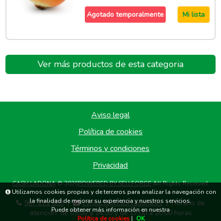
Agotado temporalmente
Mi lista
Ver más productos de esta categoria
Aviso legal
Política de cookies
Términos y condiciones
Privacidad
CASH LADONA
© 2026
POWERED BY SELLFORGE
All Rights Reserved.
Utilizamos cookies propias y de terceros para analizar la navegación con
la finalidad de mejorar su experiencia y nuestros servicios.
967 221 669
contacto@cashladona.es
Horario de
|
|
Puede obtener más información en nuestra
atención: de 09:00 a 14:00 y de 17:00 a 20:00 horas
Política de cookies
|
OK