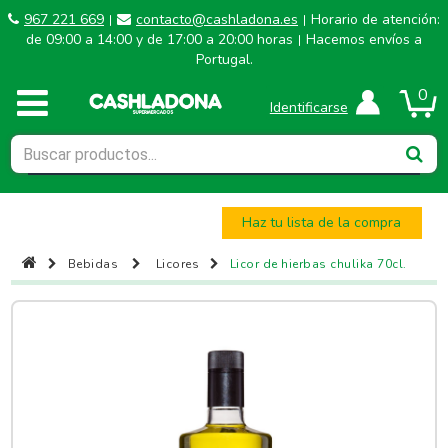
967 221 669
contacto@cashladona.es
Horario de atención:
|
|
de 09:00 a 14:00 y de 17:00 a 20:00 horas
Hacemos envíos a
|
Portugal.
0
Identificarse
Haz tu lista de la compra
Bebidas
Licores
Licor de hierbas chulika 70cl.