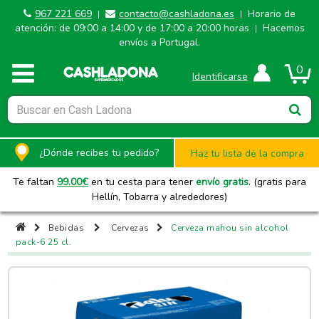
967 221 669
contacto@cashladona.es
Horario de
|
|
atención: de 09:00 a 14:00 y de 17:00 a 20:00 horas
Hacemos
|
envíos a Portugal.
0
Identificarse
¿Dónde recibes tu pedido?
Haz tu lista de la compra
Te faltan
99.00
€
en tu cesta para tener
envío gratis
. (gratis para
Hellín, Tobarra y alrededores)
Bebidas
Cervezas
Cerveza mahou sin alcohol
pack-6 25 cl.