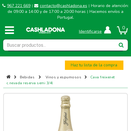
967 221 669
contacto@cashladona.es
Horario de atención:
|
|
de 09:00 a 14:00 y de 17:00 a 20:00 horas
Hacemos envíos a
|
Portugal.
0
Identificarse
Haz tu lista de la compra
Bebidas
Vinos y espumosos
Cava freixenet
c.nevada reserva semi 3/4l