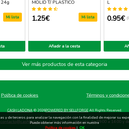
 24g
MOLID T/ PLASTICO
L
1.25€
0.95€
Mi lista
Mi lista
(
sta
Añadir a la cesta
Añ
Ver más productos de esta categoria
Política de cookies
Términos y condicion
CASH LADONA
© 2026
POWERED BY SELLFORGE
All Rights Reserved.
s y de terceros para analizar la navegación con la finalidad de mejorar su exper
contacto@cashladona.es
Horario de atención: de 09:00 a 14:00 y d
|
Puede obtener más información en nuestra
Política de cookies
|
OK