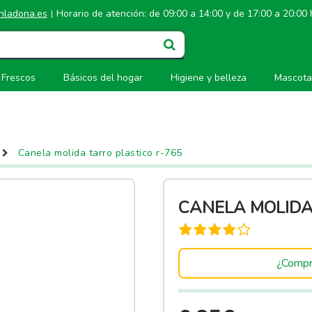
hladona.es
Horario de atención: de 09:00 a 14:00 y de 17:00 a 20:00
|
Frescos
Básicos del hogar
Higiene y belleza
Mascota
Canela molida tarro plastico r-765
CANELA MOLIDA
¿Compr