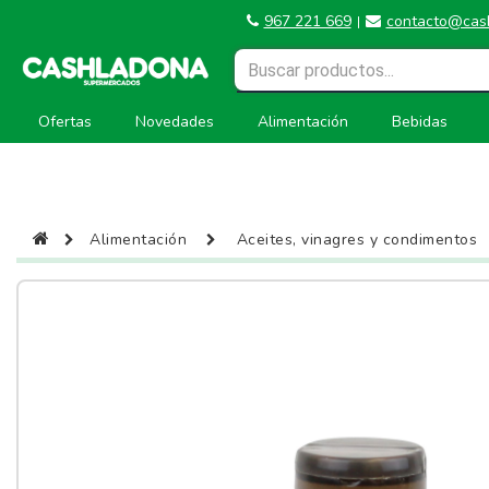
967 221 669
contacto@cas
|
Ofertas
Novedades
Alimentación
Bebidas
Alimentación
Aceites, vinagres y condimentos