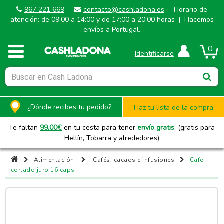
967 221 669
contacto@cashladona.es
Horario de
|
|
atención: de 09:00 a 14:00 y de 17:00 a 20:00 horas
Hacemos
|
envíos a Portugal.
0
Identificarse
¿Dónde recibes tu pedido?
Haz tu lista de la compra
Te faltan
99.00
€
en tu cesta para tener
envío gratis
. (gratis para
Hellín, Tobarra y alrededores)
Alimentación
Cafés, cacaos e infusiones
Cafe
cortado juro 16 caps