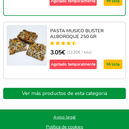
Agotado temporalmente
Mi lista
PASTA MUSICO BLISTER
ALBOROQUE 250 GR
3.05€
(12.20€ / kilo)
Agotado temporalmente
Mi lista
Ver más productos de esta categoria
Aviso legal
Política de cookies