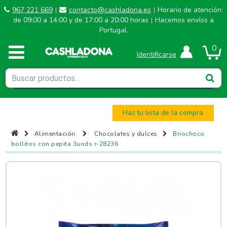
967 221 669
contacto@cashladona.es
Horario de atención:
|
|
de 09:00 a 14:00 y de 17:00 a 20:00 horas
Hacemos envíos a
|
Portugal.
0
Identificarse
Haz tu lista de la compra
Alimentación
Chocolates y dulces
Briochoco
bollitos con pepita 3unds r-28236