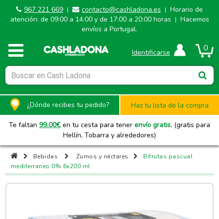
967 221 669
contacto@cashladona.es
Horario de
|
|
atención: de 09:00 a 14:00 y de 17:00 a 20:00 horas
Hacemos
|
envíos a Portugal.
0
Identificarse
¿Dónde recibes tu pedido?
Haz tu lista de la compra
Te faltan
99.00
€
en tu cesta para tener
envío gratis
. (gratis para
Hellín, Tobarra y alrededores)
Bebidas
Zumos y néctares
Bifrutas pascual
mediterraneo 0% 6x200 ml