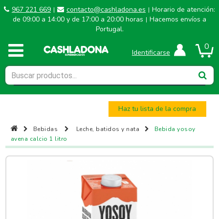
967 221 669
contacto@cashladona.es
Horario de atención:
|
|
de 09:00 a 14:00 y de 17:00 a 20:00 horas
Hacemos envíos a
|
Portugal.
0
Identificarse
Haz tu lista de la compra
Bebidas
Leche, batidos y nata
Bebida yosoy
avena calcio 1 litro