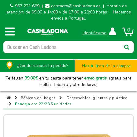
967 221 669
contacto@cashladona.es
Horario de
|
|
atención: de 09:00 a 14:00 y de 17:00 a 20:00 horas
Hacemos
|
envíos a Portugal.
0
Identificarse
¿Dónde recibes tu pedido?
Haz tu lista de la compra
Te faltan
99.00
€
en tu cesta para tener
envío gratis
. (gratis para
Hellín, Tobarra y alrededores)
Básicos del hogar
Desechables, guantes y plástico
Bandeja oro 22*28 5 unidades