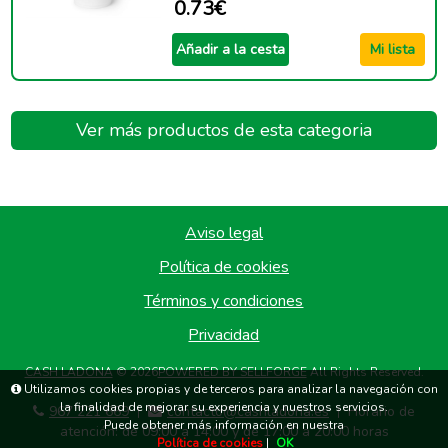
0.73€
Añadir a la cesta
Mi lista
Ver más productos de esta categoria
Aviso legal
Política de cookies
Términos y condiciones
Privacidad
CASH LADONA
© 2026
POWERED BY SELLFORGE
All Rights Reserved.
Utilizamos cookies propias y de terceros para analizar la navegación con
la finalidad de mejorar su experiencia y nuestros servicios.
967 221 669
contacto@cashladona.es
Horario de
|
|
Puede obtener más información en nuestra
atención: de 09:00 a 14:00 y de 17:00 a 20:00 horas
Política de cookies
|
OK