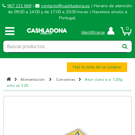
967 221 669
contacto@cashladona.es
Horario de atención:
|
|
de 09:00 a 14:00 y de 17:00 a 20:00 horas
Hacemos envíos a
|
Portugal.
0
Identificarse
Haz tu lista de la compra
Alimentación
Conservas
Atun claro a.o. 120g
ortiz ol-120