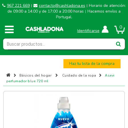
967 221 669
contacto@cashladona.es
Horario de atención:
|
|
de 09:00 a 14:00 y de 17:00 a 20:00 horas
Hacemos envíos a
|
Portugal.
0
Identificarse
Haz tu lista de la compra
Básicos del hogar
Cuidado de la ropa
Asevi
perfumador blue 720 ml