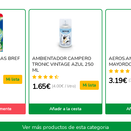
AS BREF
AMBIENTADOR CAMPERO
AEROS.A
TRONIC VINTAGE AZUL 250
MAYORDO
ML
3.19€
Mi lista
(
1.65€
Mi lista
(4.00€ / litro)
lmente
Añadir a la cesta
Añ
Ver más productos de esta categoria