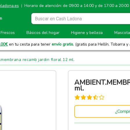
ladona.es
Horario de atención: de 09:00 a 14:00 y de 17:00 a 20:00
|
ón
Frescos
Básicos del hogar
Higiene y belleza
Mascota
.00
€
en tu cesta para tener
envío gratis
. (gratis para Hellín, Tobarra y
membrana recamb jardin floral 12 ml.
AMBIENT.MEMBR
ml.
¿Compr