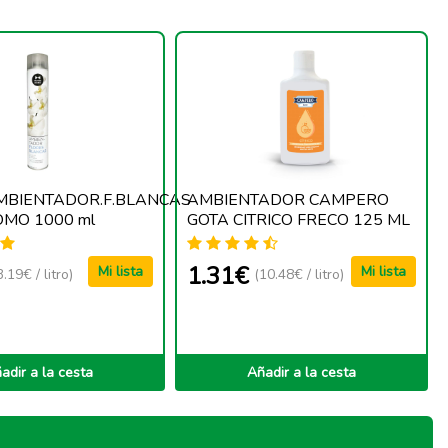
MBIENTADOR.F.BLANCAS
AMBIENTADOR CAMPERO
MO 1000 ml
GOTA CITRICO FRECO 125 ML
1.31€
Mi lista
Mi lista
3.19€ / litro)
(10.48€ / litro)
adir a la cesta
Añadir a la cesta