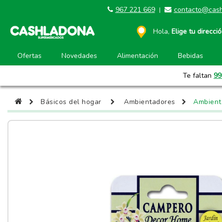
967 221 669
contacto@cash
|
Hola,
Elige tu direcci
Ofertas
Novedades
Alimentación
Bebidas
Te faltan
99
Básicos del hogar
Ambientadores
Ambient.