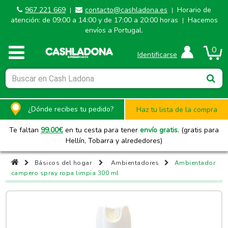
967 221 669
contacto@cashladona.es
Horario de
|
|
atención: de 09:00 a 14:00 y de 17:00 a 20:00 horas
Hacemos
|
envíos a Portugal.
0
Identificarse
¿Dónde recibes tu pedido?
Haz tu lista de la compra
Te faltan
99.00
€
en tu cesta para tener
envío gratis
. (gratis para
Hellín, Tobarra y alrededores)
Básicos del hogar
Ambientadores
Ambientador
campero spray ropa limpia 300 ml