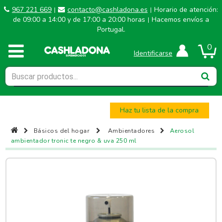
967 221 669
contacto@cashladona.es
Horario de atención:
|
|
de 09:00 a 14:00 y de 17:00 a 20:00 horas
Hacemos envíos a
|
Portugal.
0
Identificarse
Haz tu lista de la compra
Básicos del hogar
Ambientadores
Aerosol
ambientador tronic te negro & uva 250 ml