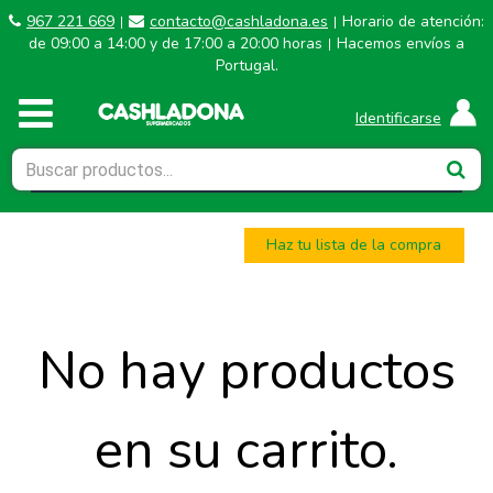
967 221 669
contacto@cashladona.es
Horario de atención:
|
|
de 09:00 a 14:00 y de 17:00 a 20:00 horas
Hacemos envíos a
|
Portugal.
Identificarse
Haz tu lista de la compra
No hay productos
en su carrito.